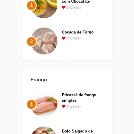
com Chocolate
1
0
Likes!
Cocada de Forno
0
Likes!
2
Frango
Fricassê de frango
simples
1
0
Likes!
Bolo Salgado de