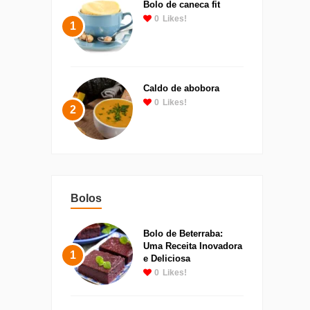
Bolo de caneca fit
0
Likes!
1
Caldo de abobora
0
Likes!
2
Bolos
Bolo de Beterraba:
Uma Receita Inovadora
1
e Deliciosa
0
Likes!