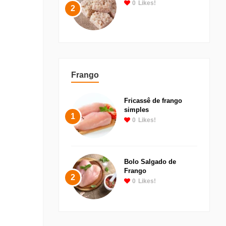
0
Likes!
2
Frango
Fricassê de frango
simples
1
0
Likes!
Bolo Salgado de
Frango
2
0
Likes!