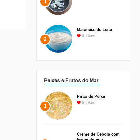
1
Maionese de Leite
0
Likes!
2
Peixes e Frutos do Mar
Pirão de Peixe
0
Likes!
1
Creme de Cebola com
frutos do mar