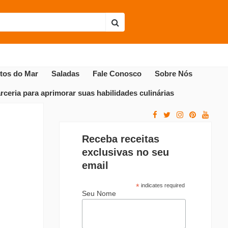
Envie sua receita
Receitas Populares
utos do Mar
Saladas
Fale Conosco
Sobre Nós
ceria para aprimorar suas habilidades culinárias
Receba receitas
exclusivas no seu
email
*
indicates required
Seu Nome