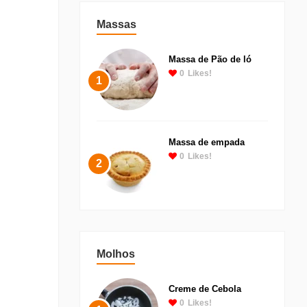
Massas
Massa de Pão de ló
0
Likes!
1
Massa de empada
0
Likes!
2
Molhos
Creme de Cebola
0
Likes!