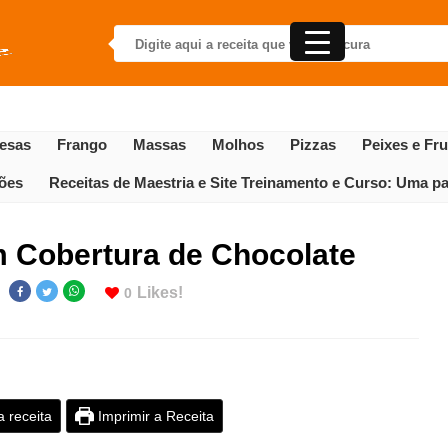
esas
Frango
Massas
Molhos
Pizzas
Peixes e Fr
gões
Receitas de Maestria e Site Treinamento e Curso: Uma par
 Cobertura de Chocolate
Likes!
0
a receita
Imprimir a Receita