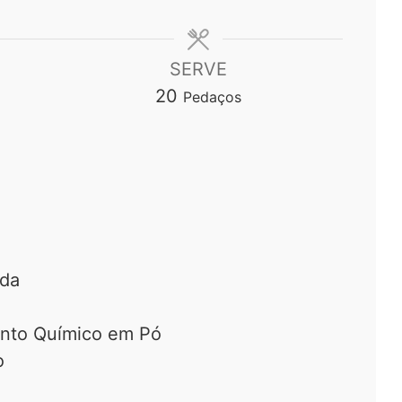
SERVE
20
Pedaços
ada
nto Químico em Pó
o