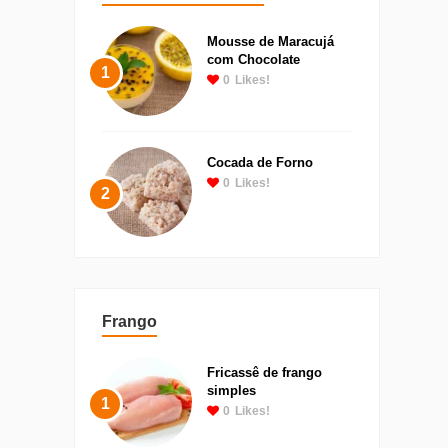
Mousse de Maracujá
com Chocolate
1
0
Likes!
Cocada de Forno
0
Likes!
2
Frango
Fricassê de frango
simples
1
0
Likes!