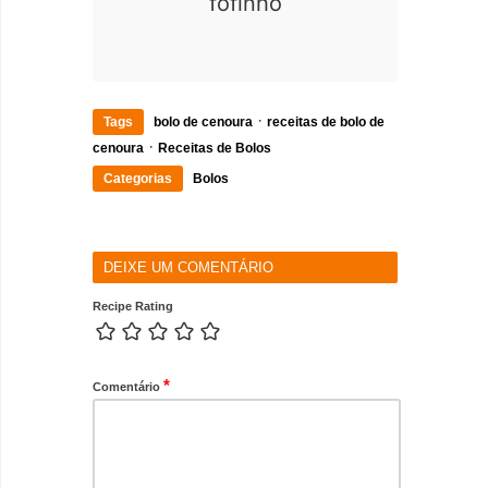
fofinho
·
Tags
bolo de cenoura
receitas de bolo de
·
cenoura
Receitas de Bolos
Categorias
Bolos
DEIXE UM COMENTÁRIO
Recipe Rating
*
Comentário