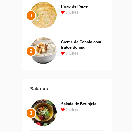
Pirão de Peixe
0
Likes!
1
Creme de Cebola com
frutos do mar
2
0
Likes!
Saladas
Salada de Berinjela
0
Likes!
1