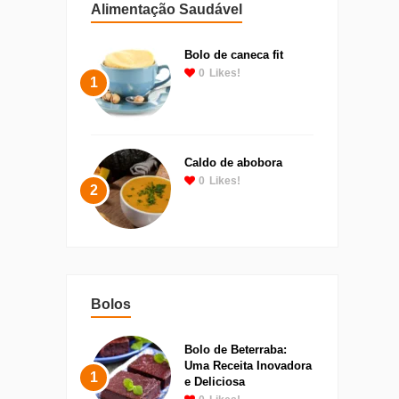
Alimentação Saudável
Bolo de caneca fit
0
Likes!
1
Caldo de abobora
0
Likes!
2
Bolos
Bolo de Beterraba:
Uma Receita Inovadora
1
e Deliciosa