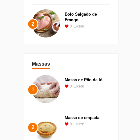
Bolo Salgado de
Frango
2
0
Likes!
Massas
Massa de Pão de ló
0
Likes!
1
Massa de empada
0
Likes!
2