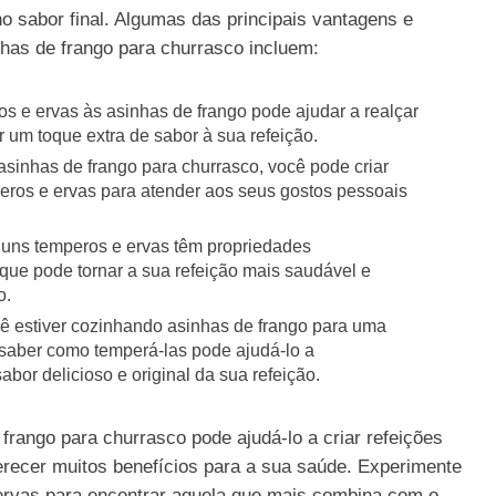
no sabor final. Algumas das principais vantagens e
has de frango para churrasco incluem:
s e ervas às asinhas de frango pode ajudar a realçar
r um toque extra de sabor à sua refeição.
 asinhas de frango para churrasco, você pode criar
ros e ervas para atender aos seus gostos pessoais
lguns temperos e ervas têm propriedades
o que pode tornar a sua refeição mais saudável e
o.
ê estiver cozinhando asinhas de frango para uma
saber como temperá-las pode ajudá-lo a
bor delicioso e original da sua refeição.
rango para churrasco pode ajudá-lo a criar refeições
ferecer muitos benefícios para a sua saúde. Experimente
ervas para encontrar aquela que mais combina com o