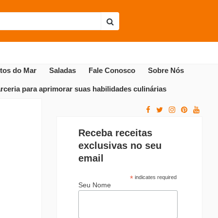
Envie sua receita
Receitas Populares
utos do Mar
Saladas
Fale Conosco
Sobre Nós
ceria para aprimorar suas habilidades culinárias
Receba receitas
exclusivas no seu
email
*
indicates required
Seu Nome