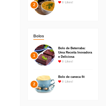
0
Likes!
2
Bolos
Bolo de Beterraba:
Uma Receita Inovadora
1
e Deliciosa
0
Likes!
Bolo de caneca fit
0
Likes!
2