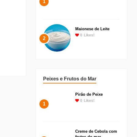
1
Maionese de Leite
0
Likes!
2
Peixes e Frutos do Mar
Pirão de Peixe
0
Likes!
1
Creme de Cebola com
frutos do mar