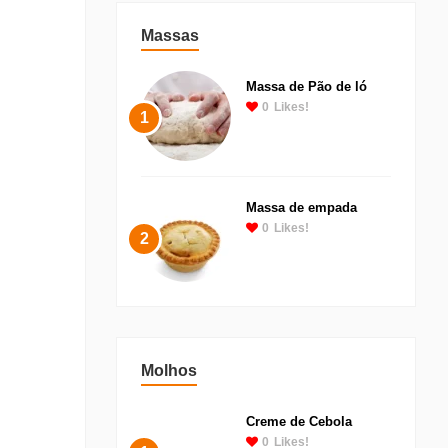
Massas
Massa de Pão de ló
0
Likes!
1
Massa de empada
0
Likes!
2
Molhos
Creme de Cebola
0
Likes!