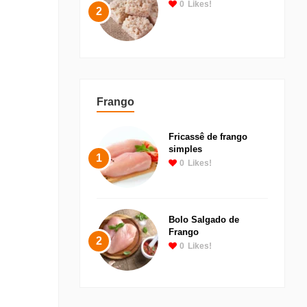
0
Likes!
2
Frango
Fricassê de frango
simples
1
0
Likes!
Bolo Salgado de
Frango
2
0
Likes!