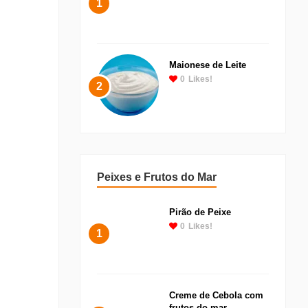
1
Maionese de Leite
0
Likes!
2
Peixes e Frutos do Mar
Pirão de Peixe
0
Likes!
1
Creme de Cebola com
frutos do mar