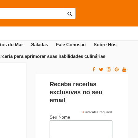
Envie sua receita
Receitas Populares
utos do Mar
Saladas
Fale Conosco
Sobre Nós
ceria para aprimorar suas habilidades culinárias
Receba receitas
exclusivas no seu
email
*
indicates required
Seu Nome