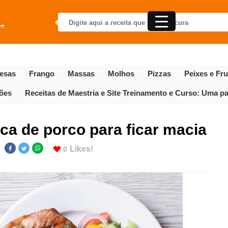
esas
Frango
Massas
Molhos
Pizzas
Peixes e Fr
gões
Receitas de Maestria e Site Treinamento e Curso: Uma par
a de porco para ficar macia
Likes!
0