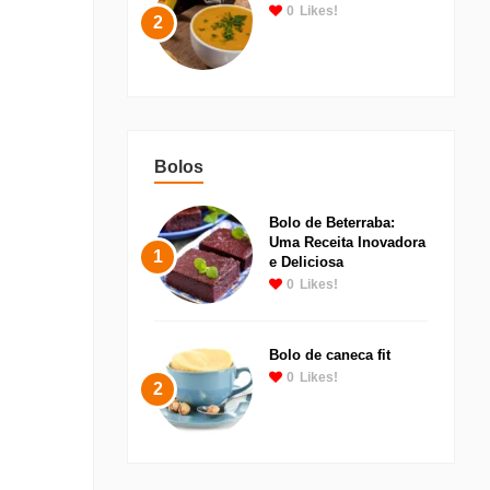
0
Likes!
2
Bolos
Bolo de Beterraba:
Uma Receita Inovadora
1
e Deliciosa
0
Likes!
Bolo de caneca fit
0
Likes!
2