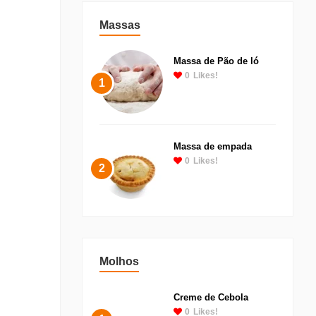
Massas
Massa de Pão de ló
0
Likes!
1
Massa de empada
0
Likes!
2
Molhos
Creme de Cebola
0
Likes!