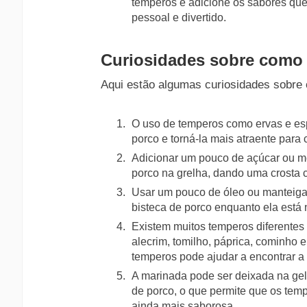
temperos e adicione os sabores que 
pessoal e divertido.
Curiosidades sobre como 
Aqui estão algumas curiosidades sobre 
O uso de temperos como ervas e esp
porco e torná-la mais atraente para 
Adicionar um pouco de açúcar ou me
porco na grelha, dando uma crosta 
Usar um pouco de óleo ou manteiga
bisteca de porco enquanto ela está n
Existem muitos temperos diferentes
alecrim, tomilho, páprica, cominho 
temperos pode ajudar a encontrar a 
A marinada pode ser deixada na gela
de porco, o que permite que os te
ainda mais saborosa.