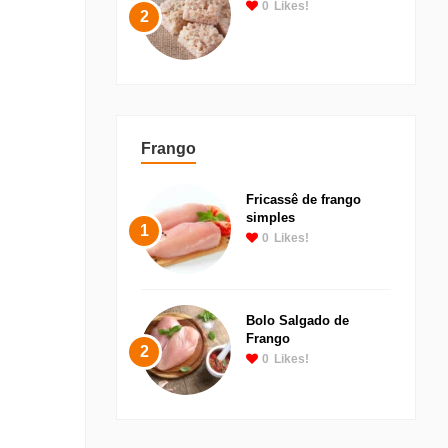
0
Likes!
2
Frango
Fricassê de frango
simples
1
0
Likes!
Bolo Salgado de
Frango
2
0
Likes!