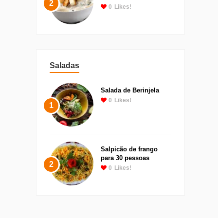
2
0
Likes!
Saladas
Salada de Berinjela
0
Likes!
1
Salpicão de frango
para 30 pessoas
2
0
Likes!