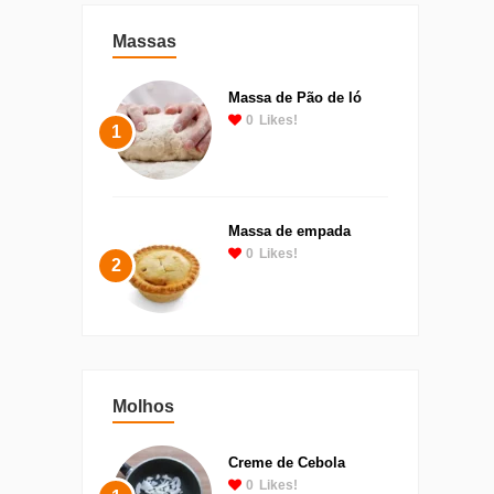
Massas
Massa de Pão de ló
0
Likes!
1
Massa de empada
0
Likes!
2
Molhos
Creme de Cebola
0
Likes!