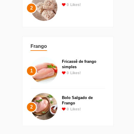
0
Likes!
2
Frango
Fricassê de frango
simples
1
0
Likes!
Bolo Salgado de
Frango
2
0
Likes!