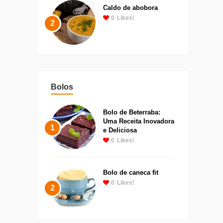
Caldo de abobora
0
Likes!
2
Bolos
Bolo de Beterraba:
Uma Receita Inovadora
1
e Deliciosa
0
Likes!
Bolo de caneca fit
0
Likes!
2