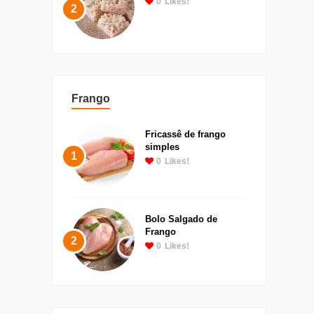
0
Likes!
2
Frango
Fricassê de frango
simples
1
0
Likes!
Bolo Salgado de
Frango
2
0
Likes!