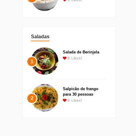
0
Likes!
Saladas
Salada de Berinjela
0
Likes!
1
Salpicão de frango
para 30 pessoas
2
0
Likes!