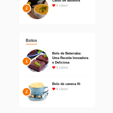
Caldo de abobora
0
Likes!
2
Bolos
Bolo de Beterraba:
Uma Receita Inovadora
1
e Deliciosa
0
Likes!
Bolo de caneca fit
0
Likes!
2