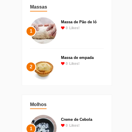
Massas
Massa de Pão de ló
0
Likes!
1
Massa de empada
0
Likes!
2
Molhos
Creme de Cebola
0
Likes!
1