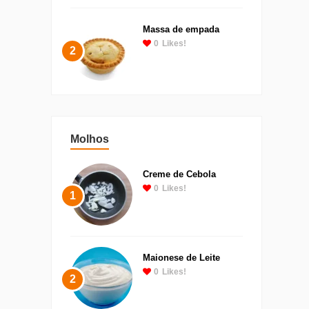
Massa de empada
0
Likes!
2
Molhos
Creme de Cebola
0
Likes!
1
Maionese de Leite
0
Likes!
2