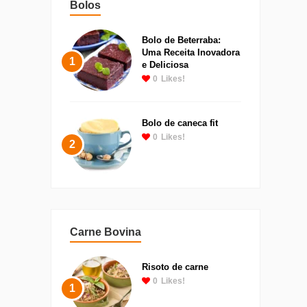
Bolos
Bolo de Beterraba:
Uma Receita Inovadora
1
e Deliciosa
0
Likes!
Bolo de caneca fit
0
Likes!
2
Carne Bovina
Risoto de carne
0
Likes!
1