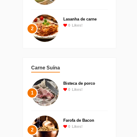
Lasanha de carne
0
Likes!
2
Carne Suína
Bisteca de porco
0
Likes!
1
Farofa de Bacon
0
Likes!
2