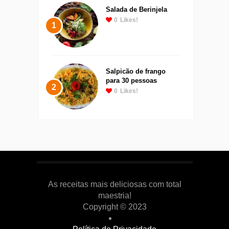
Salada de Berinjela
0
Likes!
1
Salpicão de frango
para 30 pessoas
2
0
Likes!
As receitas mais deliciosas com total
maestria!
Copyright © 2023