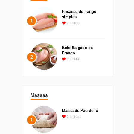
Fricassê de frango
simples
1
0
Likes!
Bolo Salgado de
Frango
2
0
Likes!
Massas
Massa de Pão de ló
0
Likes!
1