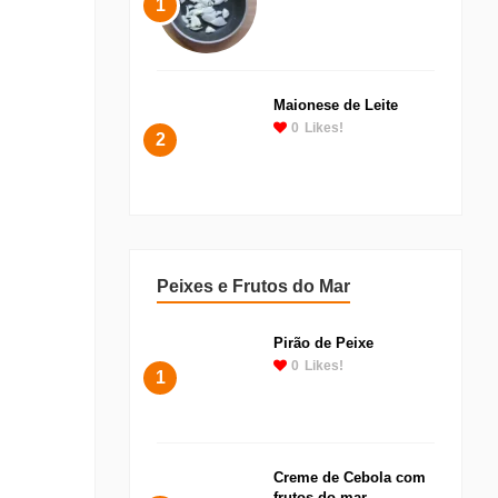
1
Maionese de Leite
0
Likes!
2
Peixes e Frutos do Mar
Pirão de Peixe
0
Likes!
1
Creme de Cebola com
frutos do mar