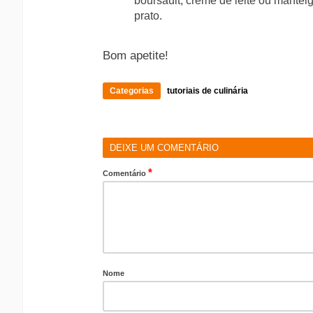
boursault, creme de leite ou mantei
prato.
Bom apetite!
Categorias
tutoriais de culinária
DEIXE UM COMENTÁRIO
*
Comentário
Nome