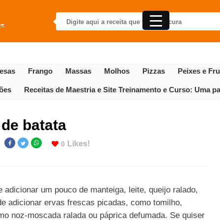
esas
Frango
Massas
Molhos
Pizzas
Peixes e Fr
gões
Receitas de Maestria e Site Treinamento e Curso: Uma par
de batata
Likes!
0
 adicionar um pouco de manteiga, leite, queijo ralado,
e adicionar ervas frescas picadas, como tomilho,
omo noz-moscada ralada ou páprica defumada. Se quiser