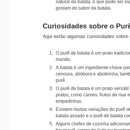
natural da batata, o que pode ser e
gostam do sabor da batata.
Curiosidades sobre o Purê
Aqui estão algumas curiosidades sobre 
O purê de batata é um prato tradicio
mundo.
A batata é um ingrediente-chave pa
cenoura, abóbora e abobrinha, tam
purê.
O purê de batata é um prato versát
pratos, como carnes, frutos do mar 
empadinhas.
Existem muitas variações do purê de
batata assado e o purê de batata co
Alguns chefes de cozinha adicionam