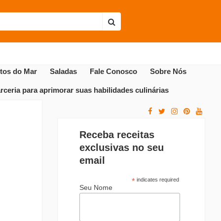
Envie sua receita
Receitas Populares
utos do Mar
Saladas
Fale Conosco
Sobre Nós
ceria para aprimorar suas habilidades culinárias
Receba receitas
exclusivas no seu
email
*
indicates required
Seu Nome