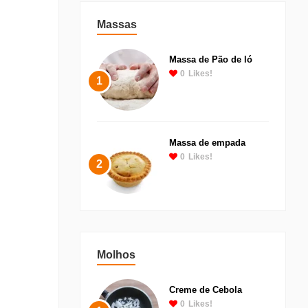
Massas
Massa de Pão de ló
0
Likes!
1
Massa de empada
0
Likes!
2
Molhos
Creme de Cebola
0
Likes!