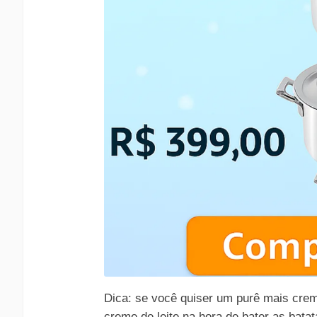
Dica: se você quiser um purê mais cre
creme de leite na hora de bater as bata