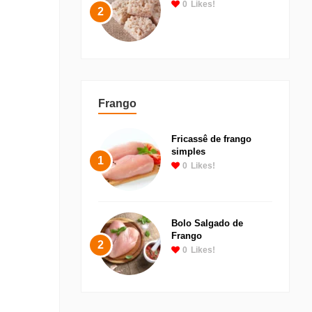
0
Likes!
2
Frango
Fricassê de frango
simples
1
0
Likes!
Bolo Salgado de
Frango
2
0
Likes!