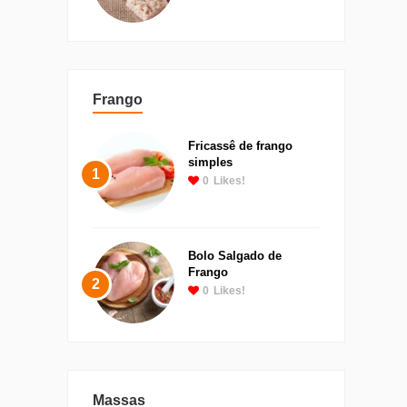
Frango
Fricassê de frango
simples
1
0
Likes!
Bolo Salgado de
Frango
2
0
Likes!
Massas