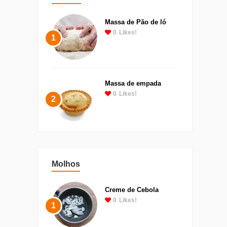
Massa de Pão de ló
0
Likes!
1
Massa de empada
0
Likes!
2
Molhos
Creme de Cebola
0
Likes!
1