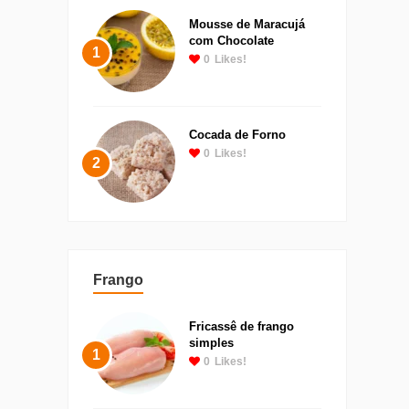
Mousse de Maracujá
com Chocolate
1
0
Likes!
Cocada de Forno
0
Likes!
2
Frango
Fricassê de frango
simples
1
0
Likes!