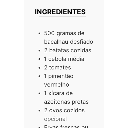
INGREDIENTES
500
gramas de
bacalhau desfiado
2
batatas cozidas
1
cebola média
2
tomates
1
pimentão
vermelho
1
xícara de
azeitonas pretas
2
ovos cozidos
opcional
Ervas frescas ou