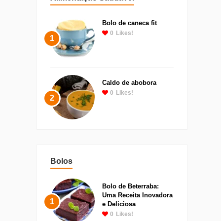
Bolo de caneca fit
0
Likes!
1
Caldo de abobora
0
Likes!
2
Bolos
Bolo de Beterraba:
Uma Receita Inovadora
1
e Deliciosa
0
Likes!