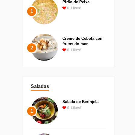
Pirão de Peixe
0
Likes!
1
Creme de Cebola com
frutos do mar
2
0
Likes!
Saladas
Salada de Berinjela
0
Likes!
1