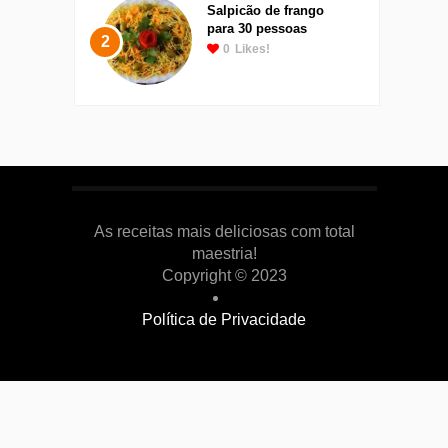
Salpicão de frango
para 30 pessoas
2
0
Likes!
As receitas mais deliciosas com total
maestria!
Copyright © 2023
Política de Privacidade