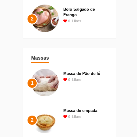
Bolo Salgado de
Frango
2
0
Likes!
Massas
Massa de Pão de ló
0
Likes!
1
Massa de empada
0
Likes!
2