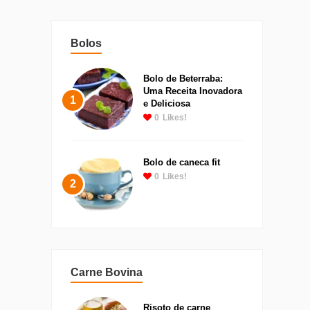
Bolos
Bolo de Beterraba:
Uma Receita Inovadora
1
e Deliciosa
0
Likes!
Bolo de caneca fit
0
Likes!
2
Carne Bovina
Risoto de carne