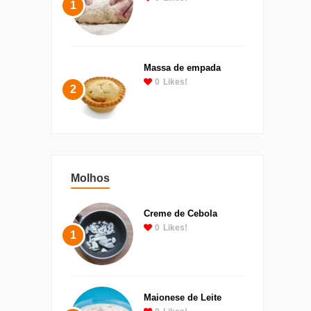
1
Massa de empada
0
Likes!
2
Molhos
Creme de Cebola
0
Likes!
1
Maionese de Leite