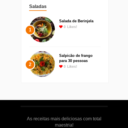
Saladas
Salada de Berinjela
0
Likes!
1
Salpicão de frango
para 30 pessoas
2
0
Likes!
As receitas mais deliciosas com total
maestria!