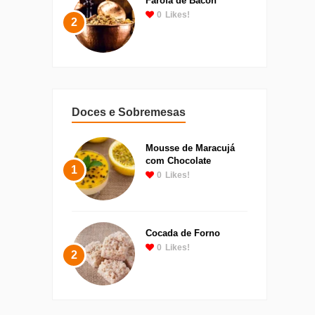
Farofa de Bacon
0
Likes!
2
Doces e Sobremesas
Mousse de Maracujá
com Chocolate
1
0
Likes!
Cocada de Forno
0
Likes!
2