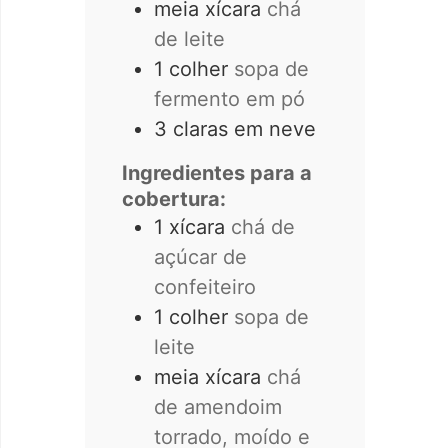
meia xícara
chá
de leite
1
colher
sopa de
fermento em pó
3
claras em neve
Ingredientes para a
cobertura:
1
xícara
chá de
açúcar de
confeiteiro
1
colher
sopa de
leite
meia xícara
chá
de amendoim
torrado, moído e