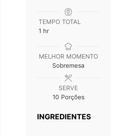
TEMPO TOTAL
hour
1
hr
MELHOR MOMENTO
Sobremesa
SERVE
10
Porções
INGREDIENTES