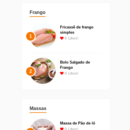
Frango
Fricassê de frango
simples
1
0
Likes!
Bolo Salgado de
Frango
2
0
Likes!
Massas
Massa de Pão de ló
0
Likes!