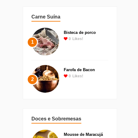
Carne Suína
Bisteca de porco
0
Likes!
1
Farofa de Bacon
0
Likes!
2
Doces e Sobremesas
Mousse de Maracujá