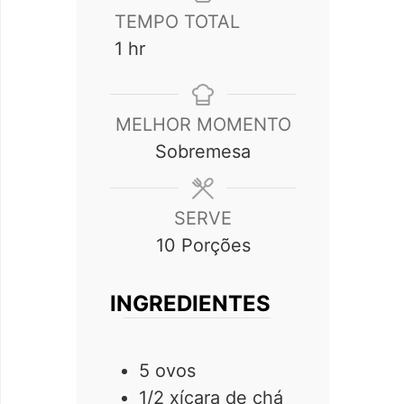
TEMPO TOTAL
hour
1
hr
MELHOR MOMENTO
Sobremesa
SERVE
10
Porções
INGREDIENTES
5
ovos
1/2
xícara de chá