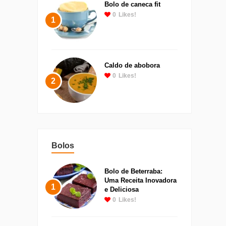
Bolo de caneca fit
0
Likes!
1
Caldo de abobora
0
Likes!
2
Bolos
Bolo de Beterraba:
Uma Receita Inovadora
1
e Deliciosa
0
Likes!