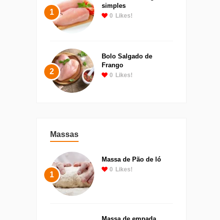
simples
1
0
Likes!
Bolo Salgado de
Frango
2
0
Likes!
Massas
Massa de Pão de ló
0
Likes!
1
Massa de empada