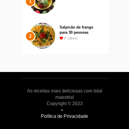
1
Salpicão de frango
para 30 pessoas
2
0
Likes!
As receitas mais deliciosas com total
maestria!
Copyright © 2023
Política de Privacidade