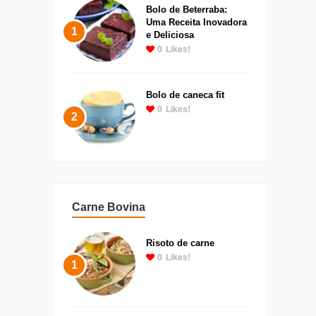
Bolo de Beterraba:
Uma Receita Inovadora
1
e Deliciosa
0
Likes!
Bolo de caneca fit
0
Likes!
2
Carne Bovina
Risoto de carne
0
Likes!
1