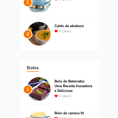
1
Caldo de abobora
0
Likes!
2
Bolos
Bolo de Beterraba:
Uma Receita Inovadora
1
e Deliciosa
0
Likes!
Bolo de caneca fit