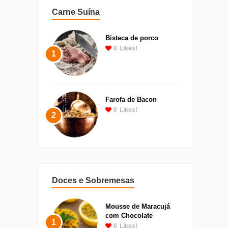
Carne Suína
Bisteca de porco
0
Likes!
1
Farofa de Bacon
0
Likes!
2
Doces e Sobremesas
Mousse de Maracujá
com Chocolate
1
0
Likes!