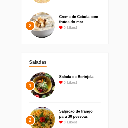
Creme de Cebola com
frutos do mar
2
0
Likes!
Saladas
Salada de Berinjela
0
Likes!
1
Salpicão de frango
para 30 pessoas
2
0
Likes!