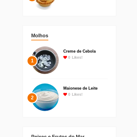
Molhos
Creme de Cebola
0
Likes!
1
Maionese de Leite
0
Likes!
2
Peixes e Frutos do Mar