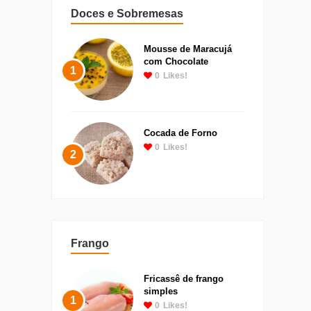
Doces e Sobremesas
Mousse de Maracujá
com Chocolate
1
0
Likes!
Cocada de Forno
0
Likes!
2
Frango
Fricassê de frango
simples
1
0
Likes!