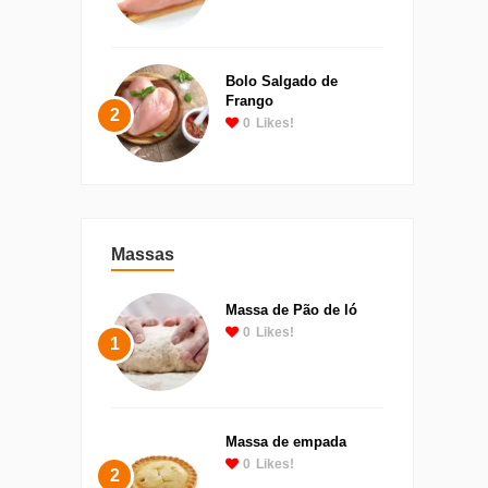
Bolo Salgado de
Frango
2
0
Likes!
Massas
Massa de Pão de ló
0
Likes!
1
Massa de empada
0
Likes!
2