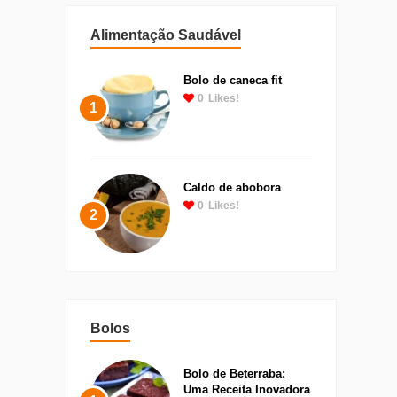
Alimentação Saudável
Bolo de caneca fit
0
Likes!
1
Caldo de abobora
0
Likes!
2
Bolos
Bolo de Beterraba:
Uma Receita Inovadora