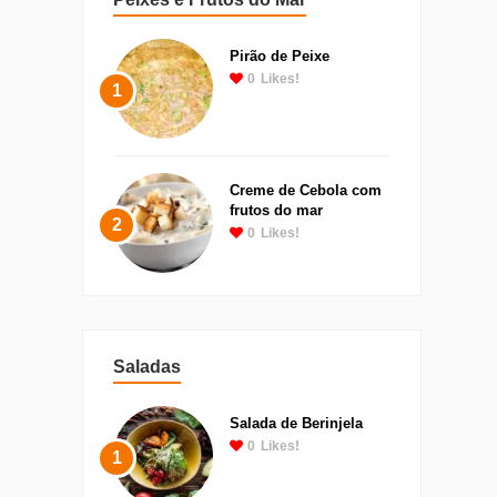
Pirão de Peixe
0
Likes!
1
Creme de Cebola com
frutos do mar
2
0
Likes!
Saladas
Salada de Berinjela
0
Likes!
1