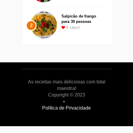
Salpicão de frango
para 30 pessoas
2
0
Likes!
As receitas mais deliciosas com total
maestria!
Copyright © 2023
Política de Privacidade