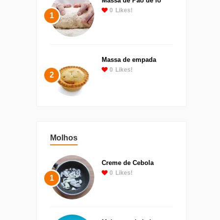
Massa de Pão de ló
0
Likes!
1
Massa de empada
0
Likes!
2
Molhos
Creme de Cebola
0
Likes!
1