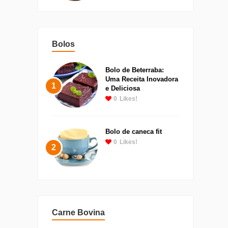
Bolos
Bolo de Beterraba:
Uma Receita Inovadora
1
e Deliciosa
0
Likes!
Bolo de caneca fit
0
Likes!
2
Carne Bovina