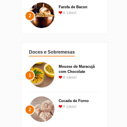
Farofa de Bacon
0
Likes!
2
Doces e Sobremesas
Mousse de Maracujá
com Chocolate
1
0
Likes!
Cocada de Forno
0
Likes!
2