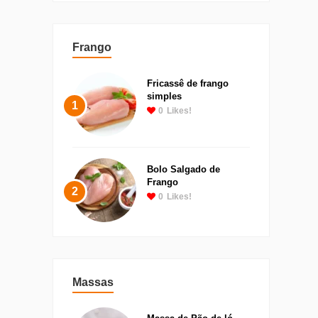
Frango
Fricassê de frango
simples
1
0
Likes!
Bolo Salgado de
Frango
2
0
Likes!
Massas