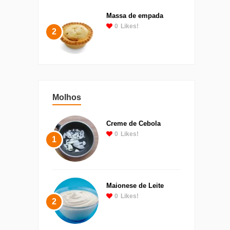
Massa de empada
0
Likes!
2
Molhos
Creme de Cebola
0
Likes!
1
Maionese de Leite
0
Likes!
2