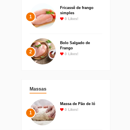
Fricassê de frango
simples
1
0
Likes!
Bolo Salgado de
Frango
2
0
Likes!
Massas
Massa de Pão de ló
0
Likes!
1