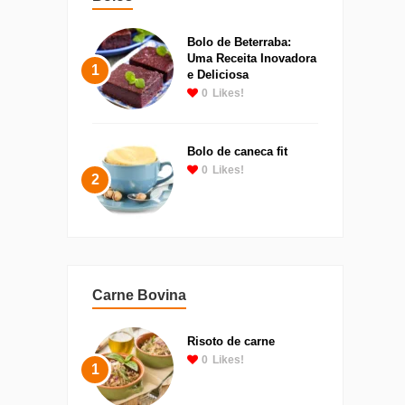
Bolo de Beterraba:
Uma Receita Inovadora
1
e Deliciosa
0
Likes!
Bolo de caneca fit
0
Likes!
2
Carne Bovina
Risoto de carne
0
Likes!
1