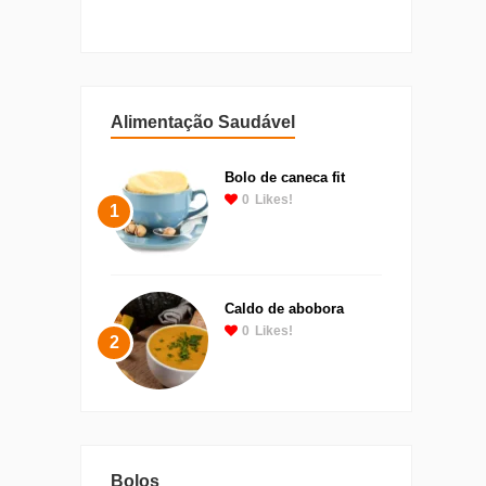
Alimentação Saudável
Bolo de caneca fit
0
Likes!
1
Caldo de abobora
0
Likes!
2
Bolos