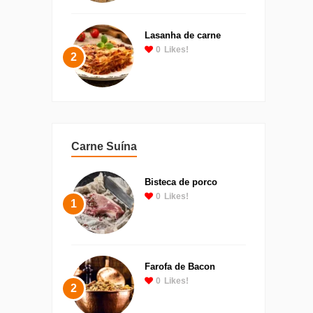
Lasanha de carne
0
Likes!
2
Carne Suína
Bisteca de porco
0
Likes!
1
Farofa de Bacon
0
Likes!
2