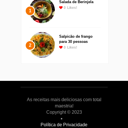
Salada de Berinjela
0
Likes!
1
Salpicão de frango
para 30 pessoas
2
0
Likes!
As receitas mais deliciosas com total
maestria!
Copyright © 2023
Política de Privacidade