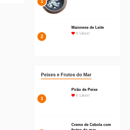
1
Maionese de Leite
0
Likes!
2
Peixes e Frutos do Mar
Pirão de Peixe
0
Likes!
1
Creme de Cebola com
frutos do mar