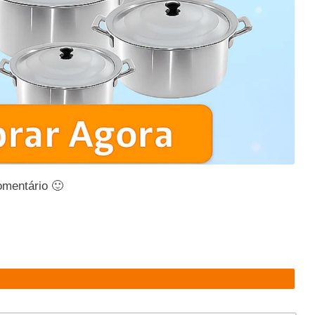
omentário 🙂