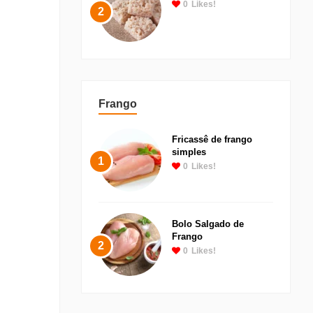
0
Likes!
2
Frango
Fricassê de frango
simples
1
0
Likes!
Bolo Salgado de
Frango
2
0
Likes!