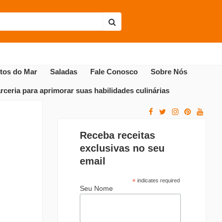
Envie sua receita
Receitas Populares
utos do Mar
Saladas
Fale Conosco
Sobre Nós
ceria para aprimorar suas habilidades culinárias
Receba receitas
exclusivas no seu
email
*
indicates required
Seu Nome