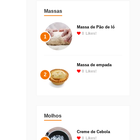
Massas
Massa de Pão de ló
0
Likes!
1
Massa de empada
0
Likes!
2
Molhos
Creme de Cebola
0
Likes!