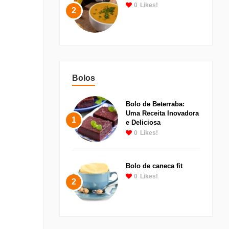
0
Likes!
2
Bolos
Bolo de Beterraba:
Uma Receita Inovadora
1
e Deliciosa
0
Likes!
Bolo de caneca fit
0
Likes!
2