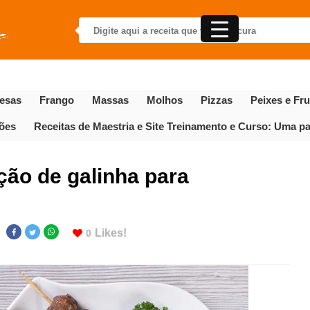
esas
Frango
Massas
Molhos
Pizzas
Peixes e Fr
gões
Receitas de Maestria e Site Treinamento e Curso: Uma par
ão de galinha para
Likes!
0