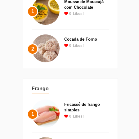
Mousse de Maracujá
com Chocolate
1
0
Likes!
Cocada de Forno
0
Likes!
2
Frango
Fricassê de frango
simples
1
0
Likes!