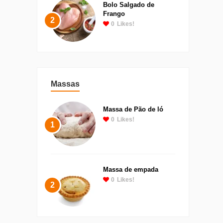
Bolo Salgado de
Frango
2
0
Likes!
Massas
Massa de Pão de ló
0
Likes!
1
Massa de empada
0
Likes!
2