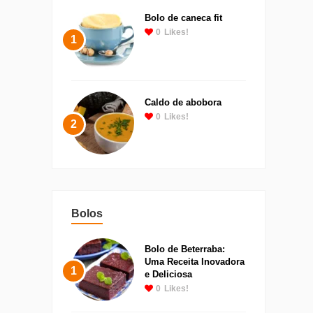
Bolo de caneca fit
0
Likes!
1
Caldo de abobora
0
Likes!
2
Bolos
Bolo de Beterraba:
Uma Receita Inovadora
1
e Deliciosa
0
Likes!