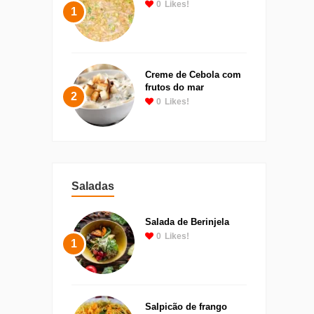
0
Likes!
1
Creme de Cebola com
frutos do mar
2
0
Likes!
Saladas
Salada de Berinjela
0
Likes!
1
Salpicão de frango