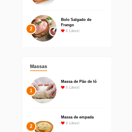
Bolo Salgado de
Frango
2
0
Likes!
Massas
Massa de Pão de ló
0
Likes!
1
Massa de empada
0
Likes!
2