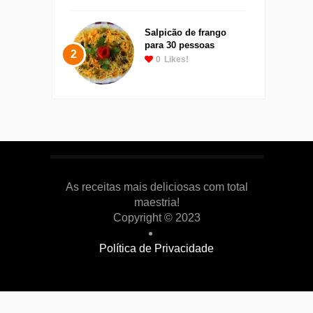
Salpicão de frango
para 30 pessoas
2
0
Likes!
As receitas mais deliciosas com total
maestria!
Copyright © 2023
Política de Privacidade