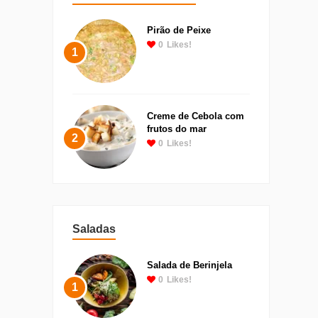
Pirão de Peixe
0
Likes!
1
Creme de Cebola com
frutos do mar
2
0
Likes!
Saladas
Salada de Berinjela
0
Likes!
1