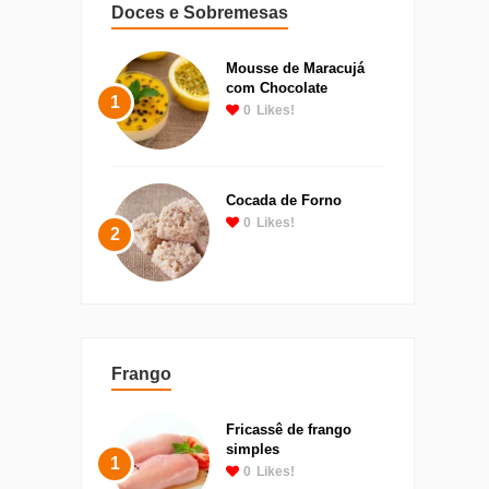
Doces e Sobremesas
Mousse de Maracujá
com Chocolate
1
0
Likes!
Cocada de Forno
0
Likes!
2
Frango
Fricassê de frango
simples
1
0
Likes!