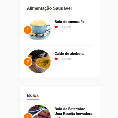
Alimentação Saudável
Bolo de caneca fit
0
Likes!
1
Caldo de abobora
0
Likes!
2
Bolos
Bolo de Beterraba:
Uma Receita Inovadora
1