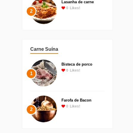
Lasanha de carne
0
Likes!
2
Carne Suína
Bisteca de porco
0
Likes!
1
Farofa de Bacon
0
Likes!
2