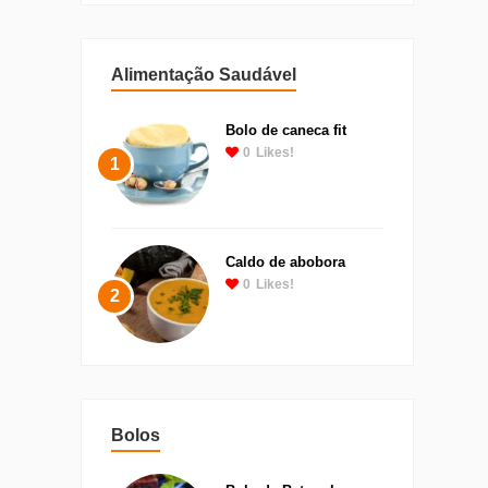
Alimentação Saudável
Bolo de caneca fit
0
Likes!
1
Caldo de abobora
0
Likes!
2
Bolos