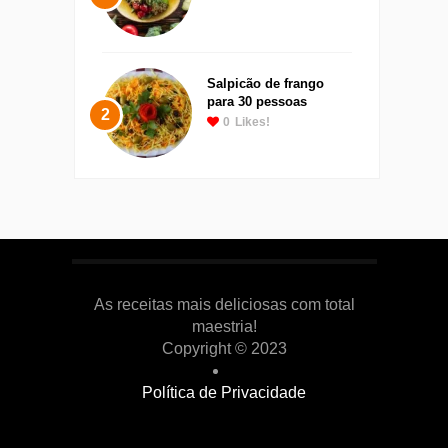
Salpicão de frango
para 30 pessoas
2
0
Likes!
As receitas mais deliciosas com total
maestria!
Copyright © 2023
Política de Privacidade