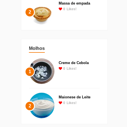
Massa de empada
0
Likes!
2
Molhos
Creme de Cebola
0
Likes!
1
Maionese de Leite
0
Likes!
2