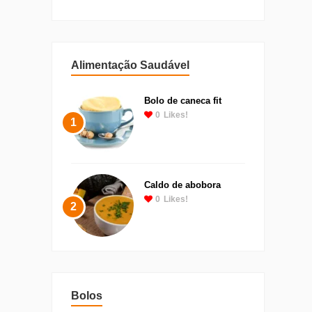
Alimentação Saudável
Bolo de caneca fit
0
Likes!
1
Caldo de abobora
0
Likes!
2
Bolos