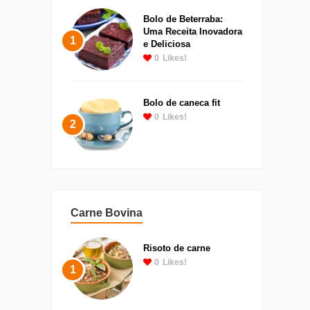
Bolo de Beterraba:
Uma Receita Inovadora
1
e Deliciosa
0
Likes!
Bolo de caneca fit
0
Likes!
2
Carne Bovina
Risoto de carne
0
Likes!
1