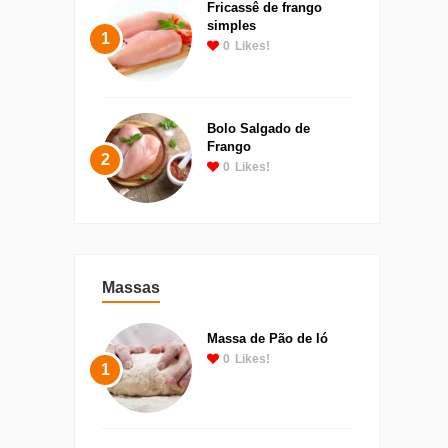
Fricassê de frango
simples
1
0
Likes!
Bolo Salgado de
Frango
2
0
Likes!
Massas
Massa de Pão de ló
0
Likes!
1