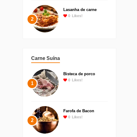
Lasanha de carne
0
Likes!
2
Carne Suína
Bisteca de porco
0
Likes!
1
Farofa de Bacon
0
Likes!
2