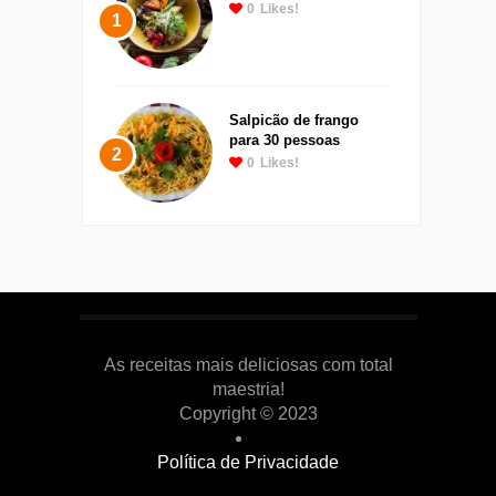
0
Likes!
1
Salpicão de frango
para 30 pessoas
2
0
Likes!
As receitas mais deliciosas com total
maestria!
Copyright © 2023
Política de Privacidade