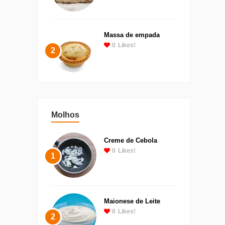
Massa de empada
0
Likes!
2
Molhos
Creme de Cebola
0
Likes!
1
Maionese de Leite
0
Likes!
2