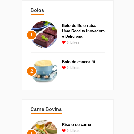
Bolos
Bolo de Beterraba:
Uma Receita Inovadora
1
e Deliciosa
0
Likes!
Bolo de caneca fit
0
Likes!
2
Carne Bovina
Risoto de carne
0
Likes!
1