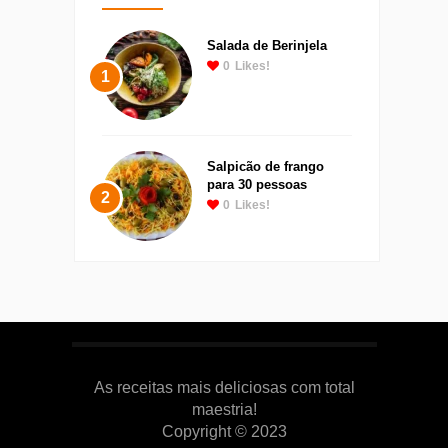
Salada de Berinjela
0
Likes!
1
Salpicão de frango
para 30 pessoas
2
0
Likes!
As receitas mais deliciosas com total
maestria!
Copyright © 2023