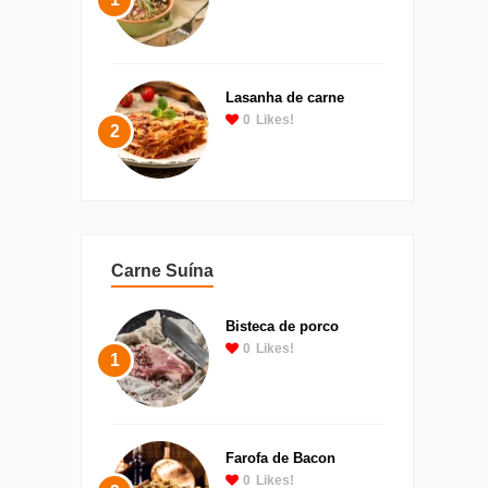
Lasanha de carne
0
Likes!
2
Carne Suína
Bisteca de porco
0
Likes!
1
Farofa de Bacon
0
Likes!