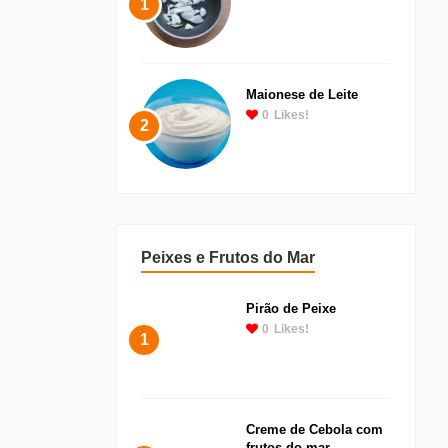
1
Maionese de Leite
0
Likes!
2
Peixes e Frutos do Mar
Pirão de Peixe
0
Likes!
1
Creme de Cebola com
frutos do mar