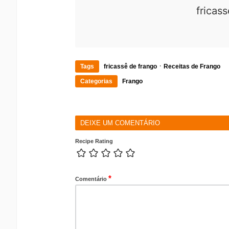
fricass
·
Tags
fricassê de frango
Receitas de Frango
Categorias
Frango
DEIXE UM COMENTÁRIO
Recipe Rating
*
Comentário