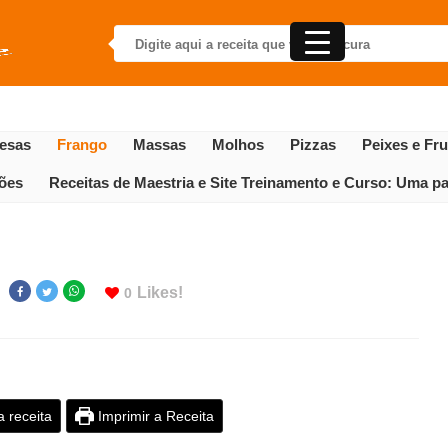
esas
Frango
Massas
Molhos
Pizzas
Peixes e Fr
gões
Receitas de Maestria e Site Treinamento e Curso: Uma par
Likes!
0
a receita
Imprimir a Receita