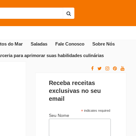
Envie sua receita
Receitas Populares
utos do Mar
Saladas
Fale Conosco
Sobre Nós
ceria para aprimorar suas habilidades culinárias
Receba receitas
exclusivas no seu
email
*
indicates required
Seu Nome