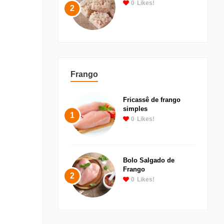
0
Likes!
2
Frango
Fricassê de frango
simples
1
0
Likes!
Bolo Salgado de
Frango
2
0
Likes!