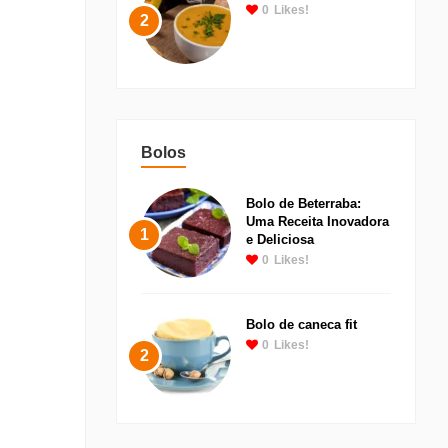
0
Likes!
2
Bolos
Bolo de Beterraba:
Uma Receita Inovadora
1
e Deliciosa
0
Likes!
Bolo de caneca fit
0
Likes!
2