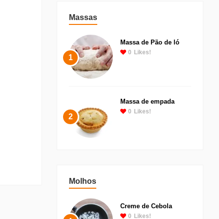
Massas
Massa de Pão de ló
0
Likes!
1
Massa de empada
0
Likes!
2
Molhos
Creme de Cebola
0
Likes!