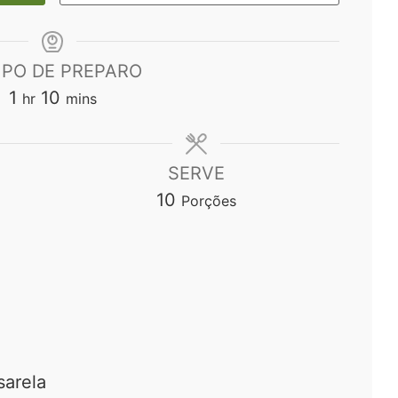
PO DE PREPARO
hour
minutes
1
10
hr
mins
SERVE
10
Porções
o
sarela