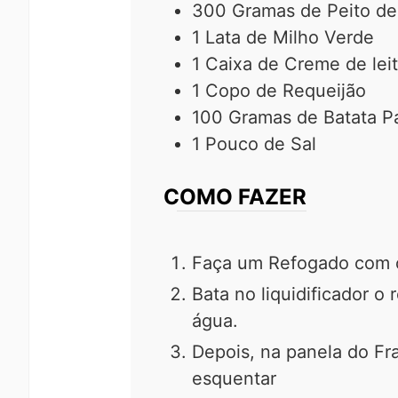
300
Gramas
de Peito d
1
Lata
de Milho Verde
1
Caixa
de Creme de lei
1
Copo
de Requeijão
100
Gramas
de Batata P
1
Pouco
de Sal
COMO FAZER
Faça um Refogado com o
Bata no liquidificador o 
água.
Depois, na panela do Fr
esquentar