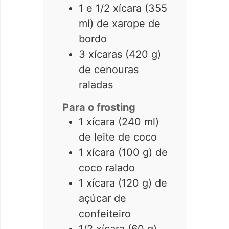
1 e 1/2 xícara (355
ml) de xarope de
bordo
3 xícaras (420 g)
de cenouras
raladas
Para o frosting
1 xícara (240 ml)
de leite de coco
1 xícara (100 g) de
coco ralado
1 xícara (120 g) de
açúcar de
confeiteiro
1/2 xícara (60 g)