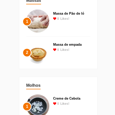
Massas
Massa de Pão de ló
0
Likes!
1
Massa de empada
0
Likes!
2
Molhos
Creme de Cebola
0
Likes!
1