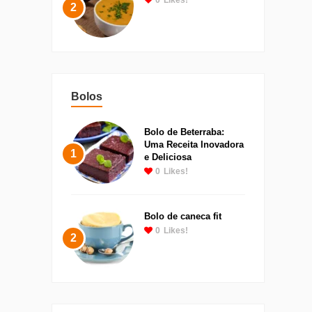
2
Bolos
Bolo de Beterraba:
Uma Receita Inovadora
1
e Deliciosa
0
Likes!
Bolo de caneca fit
0
Likes!
2