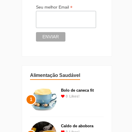
*
Seu melhor Email
Alimentação Saudável
Bolo de caneca fit
0
Likes!
1
Caldo de abobora
0
Likes!