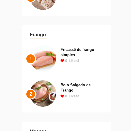
Frango
Fricassê de frango
simples
1
0
Likes!
Bolo Salgado de
Frango
2
0
Likes!