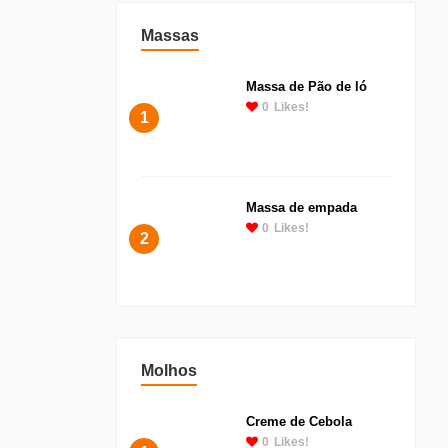
Massas
Massa de Pão de ló
0
Likes!
1
Massa de empada
0
Likes!
2
Molhos
Creme de Cebola
0
Likes!