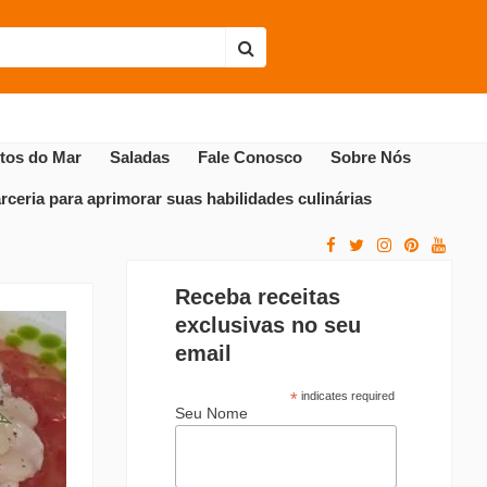
Envie sua receita
Receitas Populares
utos do Mar
Saladas
Fale Conosco
Sobre Nós
ceria para aprimorar suas habilidades culinárias
Receba receitas
exclusivas no seu
email
*
indicates required
Seu Nome