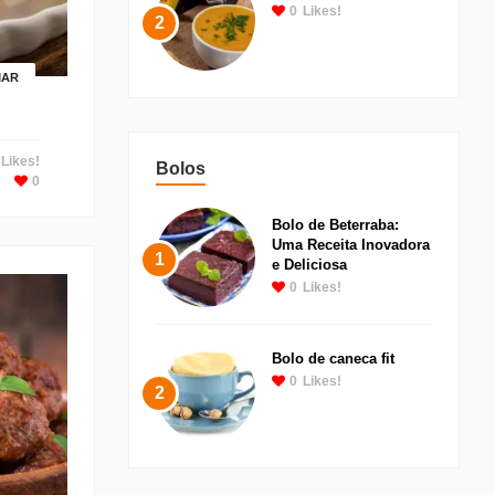
0
Likes!
2
MAR
Likes!
Bolos
0
Bolo de Beterraba:
Uma Receita Inovadora
1
e Deliciosa
0
Likes!
Bolo de caneca fit
0
Likes!
2