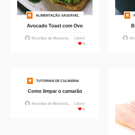
ALIMENTAÇÃO SAUDÁVEL
Avocado Toast com Ovo
B
Receitas de Maestria .
Likes!
Rec
0
TUTORIAIS DE CULINÁRIA
Como limpar o camarão
Receitas de Maestria .
Likes!
0