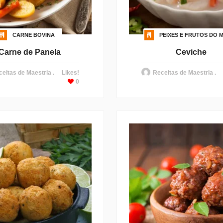
CARNE BOVINA
PEIXES E FRUTOS DO 
Carne de Panela
Ceviche
eitas de Maestria .
Likes!
Receitas de Maestria .
0