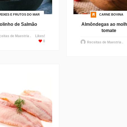
PEIXES E FRUTOS DO MAR
CARNE BOVINA
olinho de Salmão
Almôndegas ao molh
tomate
eitas de Maestria .
Likes!
0
Receitas de Maestria .