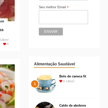
*
Seu melhor Email
MAR
as
Likes!
0
Alimentação Saudável
Bolo de caneca fit
0
Likes!
1
Caldo de abobora