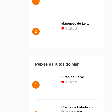
1
Maionese de Leite
0
Likes!
2
Peixes e Frutos do Mar
Pirão de Peixe
0
Likes!
1
Creme de Cebola com
frutos do mar