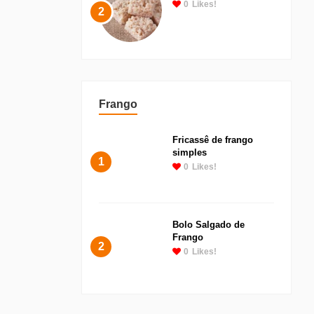
0
Likes!
2
Frango
Fricassê de frango
simples
1
0
Likes!
Bolo Salgado de
Frango
2
0
Likes!