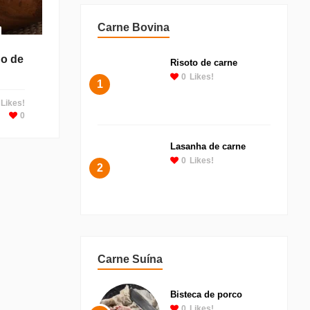
Carne Bovina
o de
Risoto de carne
0
Likes!
1
Likes!
0
Lasanha de carne
0
Likes!
2
Carne Suína
Bisteca de porco
0
Likes!