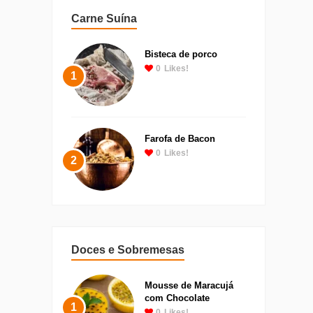
Carne Suína
Bisteca de porco
0
Likes!
1
Farofa de Bacon
0
Likes!
2
Doces e Sobremesas
Mousse de Maracujá
com Chocolate
1
0
Likes!