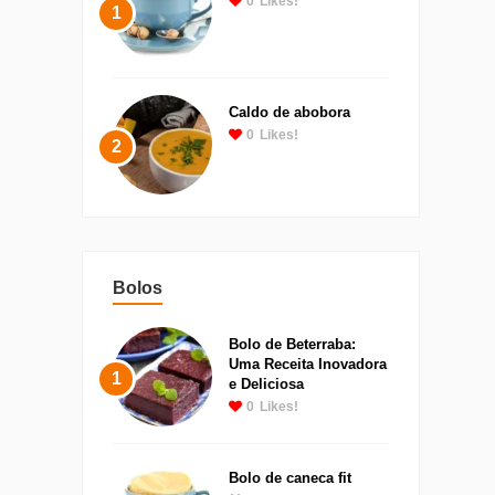
0
Likes!
1
Caldo de abobora
0
Likes!
2
Bolos
Bolo de Beterraba:
Uma Receita Inovadora
1
e Deliciosa
0
Likes!
Bolo de caneca fit