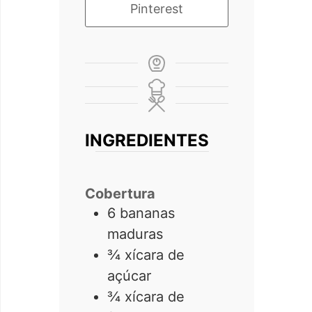
Pinterest
INGREDIENTES
Cobertura
6
bananas
maduras
¾
xícara de
açúcar
¾
xícara de