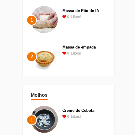
Massa de Pão de ló
0
Likes!
1
Massa de empada
0
Likes!
2
Molhos
Creme de Cebola
0
Likes!
1