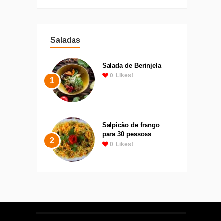
Saladas
Salada de Berinjela
0
Likes!
1
Salpicão de frango
para 30 pessoas
2
0
Likes!