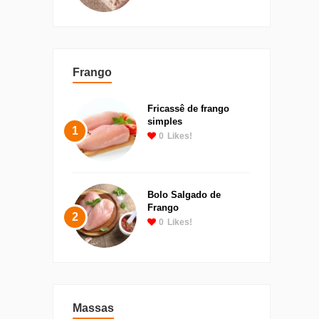
Frango
Fricassê de frango
simples
1
0
Likes!
Bolo Salgado de
Frango
2
0
Likes!
Massas