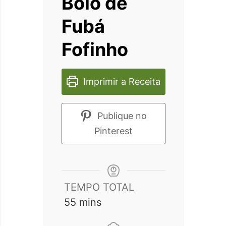
Bolo de
Fubá
Fofinho
Imprimir a Receita
Publique no
Pinterest
TEMPO TOTAL
minutes
55
mins