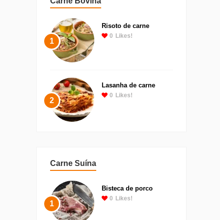
Carne Bovina
Risoto de carne
0
Likes!
1
Lasanha de carne
0
Likes!
2
Carne Suína
Bisteca de porco
0
Likes!
1