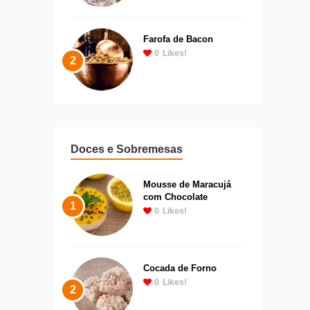
Farofa de Bacon
0
Likes!
2
Doces e Sobremesas
Mousse de Maracujá
com Chocolate
1
0
Likes!
Cocada de Forno
0
Likes!
2