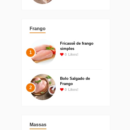
Frango
Fricassê de frango
simples
1
0
Likes!
Bolo Salgado de
Frango
2
0
Likes!
Massas