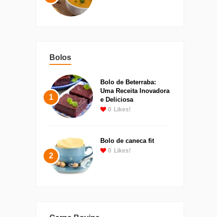
Bolos
Bolo de Beterraba:
Uma Receita Inovadora
1
e Deliciosa
0
Likes!
Bolo de caneca fit
0
Likes!
2