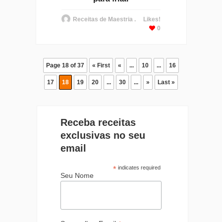
Receitas de Maestria .
Likes!
0
Page 18 of 37
« First
«
...
10
...
16
17
18
19
20
...
30
...
»
Last »
Receba receitas
exclusivas no seu
email
*
indicates required
Seu Nome