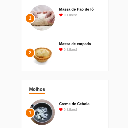
Massa de Pão de ló
0
Likes!
1
Massa de empada
0
Likes!
2
Molhos
Creme de Cebola
0
Likes!
1